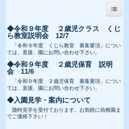
トップページ
◆令和９年度 ２歳児クラス くじ
ら教室説明会 12/7
園歌紹介
「令和９年度 くじら教室 募集要項」につい
令和9年度 2歳児 くじら教室 説明会12/7
ては、直接、園にお問い合わせ下さい。
令和9年度 2歳児保育 説明会11/6
◆令和９年度 ２歳児保育 説明
会 11/6
【未就園児】園庭開放 ぱんだひろば
「令和９年度 ２歳児保育 募集要項」につい
【未就園児】親子体操教室ぴょんぴょん教室
ては、直接、園にお問い合わせ下さい。
7月生まれのお誕生会 7/14
◆入園見学・案内について
随時見学を受付ております。
お気軽に幼稚園ま
令和８年 卒園児イベントのお知らせ
でご連絡下さい！